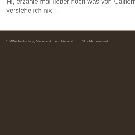
Hi, erzähle mal lieber noch was von Califo
verstehe ich nix …
© 2009 Technology, Media and Life in General.
|
All rights reserved.